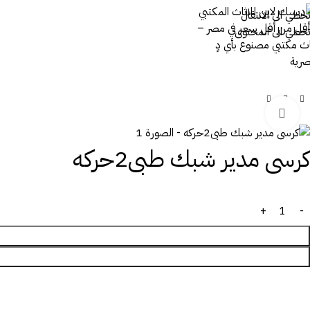
تخطي الى الانتقال
تخطي الى المحتوى
اضغط للتكبير
كرسى مدير شبك طبى2حركه